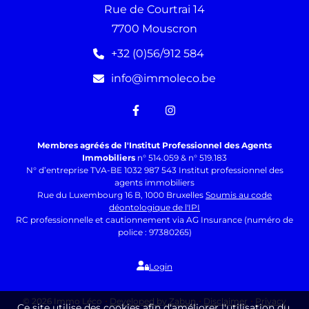
Rue de Courtrai 14
7700 Mouscron
+32 (0)56/912 584
info@immoleco.be
Membres agréés de l'Institut Professionnel des Agents
Immobiliers
n° 514.059 & n° 519.183
N° d’entreprise TVA-BE 1032 987 543 Institut professionnel des
agents immobiliers
Rue du Luxembourg 16 B, 1000 Bruxelles
Soumis au code
déontologique de l'IPI
RC professionnelle et cautionnement via AG Insurance (numéro de
police : 97380265)
Login
© 2026 Immo Léco
Developed by Zabun
Disclaimer
Privacy
Ce site utilise des cookies afin d'améliorer l'utilisation du