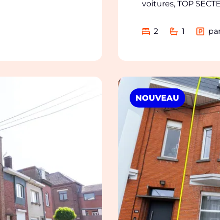
voitures, TOP SECT
2
1
pa
NOUVEAU