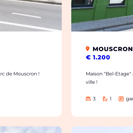
MOUSCRON
€ 1.200
arc de Mouscron !
Maison "Bel-Etage" 
ville !
3
1
ga