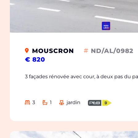
MOUSCRON
ND/AL/0982
€ 820
3 façades rénovée avec cour, à deux pas du p
3
1
jardin