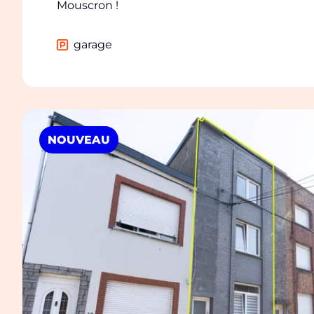
Mouscron !
garage
NOUVEAU