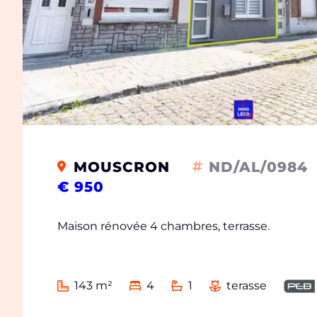
MOUSCRON
ND/AL/0984
€ 950
Maison rénovée 4 chambres, terrasse.
143 m²
4
1
terasse