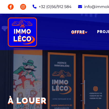
+32 (0)56/912 584
info@immol
PROJ
OFFRE
À LOUER