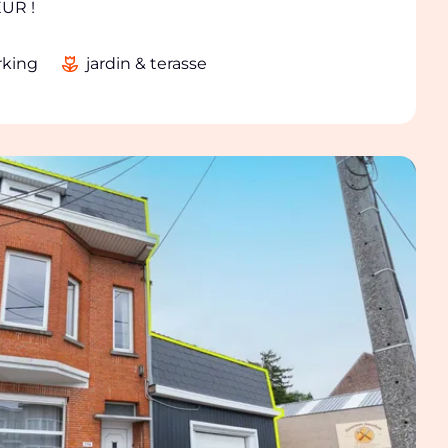
EUR !
rking
jardin & terasse