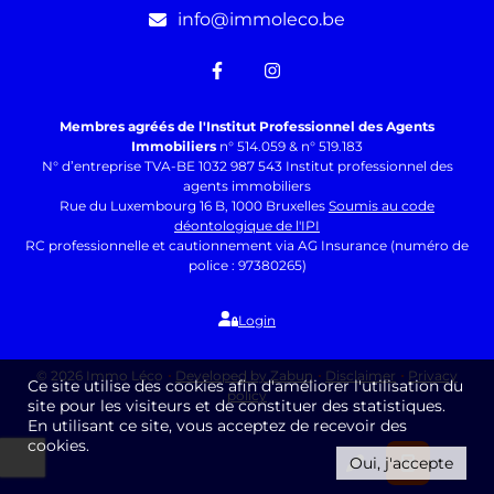
info@immoleco.be
Membres agréés de l'Institut Professionnel des Agents
Immobiliers
n° 514.059 & n° 519.183
N° d’entreprise TVA-BE 1032 987 543 Institut professionnel des
agents immobiliers
Rue du Luxembourg 16 B, 1000 Bruxelles
Soumis au code
déontologique de l'IPI
RC professionnelle et cautionnement via AG Insurance (numéro de
police : 97380265)
Login
© 2026 Immo Léco
Developed by Zabun
Disclaimer
Privacy
Ce site utilise des cookies afin d'améliorer l'utilisation du
policy
site pour les visiteurs et de constituer des statistiques.
En utilisant ce site, vous acceptez de recevoir des
cookies.
Oui, j'accepte