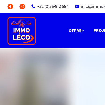
+32 (0)56/912 584
info@immol
PROJ
OFFRE