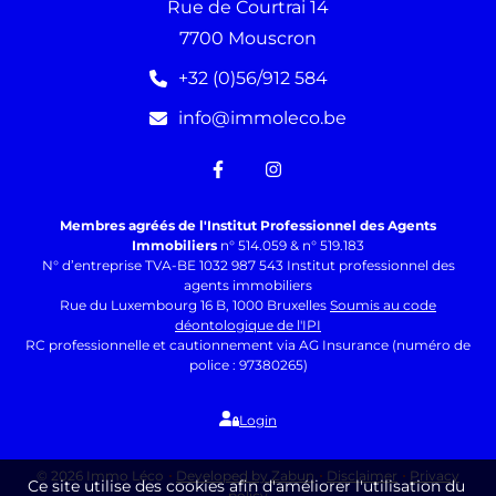
Rue de Courtrai 14
7700 Mouscron
+32 (0)56/912 584
info@immoleco.be
Membres agréés de l'Institut Professionnel des Agents
Immobiliers
n° 514.059 & n° 519.183
N° d’entreprise TVA-BE 1032 987 543 Institut professionnel des
agents immobiliers
Rue du Luxembourg 16 B, 1000 Bruxelles
Soumis au code
déontologique de l'IPI
RC professionnelle et cautionnement via AG Insurance (numéro de
police : 97380265)
Login
© 2026 Immo Léco
Developed by Zabun
Disclaimer
Privacy
Ce site utilise des cookies afin d'améliorer l'utilisation du
policy