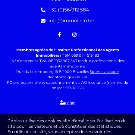
+32 (0)56/912 584
info@immoleco.be
Membres agréés de l'Institut Professionnel des Agents
Immobiliers
n° 514.059 & n° 519.183
N° d’entreprise TVA-BE 1032 987 543 Institut professionnel des
agents immobiliers
Rue du Luxembourg 16 B, 1000 Bruxelles
Soumis au code
déontologique de l'IPI
RC professionnelle et cautionnement via AG Insurance (numéro de
police : 97380265)
Login
© 2026 Immo Léco
Developed by Zabun
Disclaimer
Privacy
Ce site utilise des cookies afin d'améliorer l'utilisation du
policy
site pour les visiteurs et de constituer des statistiques.
En utilisant ce site, vous acceptez de recevoir des