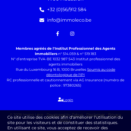
+32 (0)56/912 584
info@immoleco.be
Membres agréés de l'Institut Professionnel des Agents
Immobiliers
n° 514.059 & n° 519.183
N° d’entreprise TVA-BE 1032 987 543 Institut professionnel des
agents immobiliers
Rue du Luxembourg 16 B, 1000 Bruxelles
Soumis au code
déontologique de l'IPI
RC professionnelle et cautionnement via AG Insurance (numéro de
police : 97380265)
Login
© 2026 Immo Léco
Developed by Zabun
Disclaimer
Privacy
Ce site utilise des cookies afin d'améliorer l'utilisation du
policy
site pour les visiteurs et de constituer des statistiques.
En utilisant ce site, vous acceptez de recevoir des