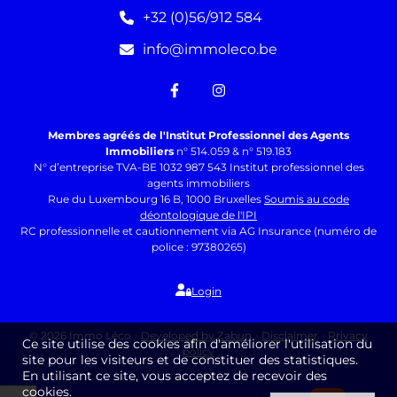
+32 (0)56/912 584
info@immoleco.be
Membres agréés de l'Institut Professionnel des Agents
Immobiliers
n° 514.059 & n° 519.183
N° d’entreprise TVA-BE 1032 987 543 Institut professionnel des
agents immobiliers
Rue du Luxembourg 16 B, 1000 Bruxelles
Soumis au code
déontologique de l'IPI
RC professionnelle et cautionnement via AG Insurance (numéro de
police : 97380265)
Login
© 2026 Immo Léco
Developed by Zabun
Disclaimer
Privacy
Ce site utilise des cookies afin d'améliorer l'utilisation du
policy
site pour les visiteurs et de constituer des statistiques.
En utilisant ce site, vous acceptez de recevoir des
cookies.