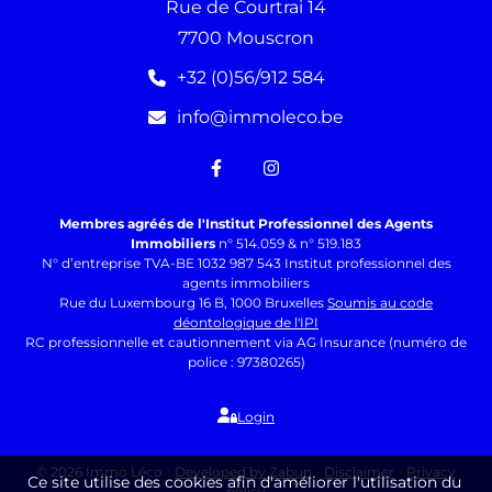
Rue de Courtrai 14
7700 Mouscron
+32 (0)56/912 584
info@immoleco.be
Membres agréés de l'Institut Professionnel des Agents
Immobiliers
n° 514.059 & n° 519.183
N° d’entreprise TVA-BE 1032 987 543 Institut professionnel des
agents immobiliers
Rue du Luxembourg 16 B, 1000 Bruxelles
Soumis au code
déontologique de l'IPI
RC professionnelle et cautionnement via AG Insurance (numéro de
police : 97380265)
Login
© 2026 Immo Léco
Developed by Zabun
Disclaimer
Privacy
Ce site utilise des cookies afin d'améliorer l'utilisation du
policy