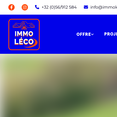
+32 (0)56/912 584
info@immol
PROJ
OFFRE