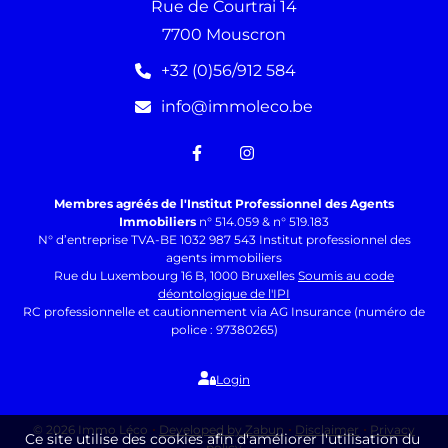
Rue de Courtrai 14
7700 Mouscron
+32 (0)56/912 584
info@immoleco.be
Membres agréés de l'Institut Professionnel des Agents
Immobiliers
n° 514.059 & n° 519.183
N° d’entreprise TVA-BE 1032 987 543 Institut professionnel des
agents immobiliers
Rue du Luxembourg 16 B, 1000 Bruxelles
Soumis au code
déontologique de l'IPI
RC professionnelle et cautionnement via AG Insurance (numéro de
police : 97380265)
Login
© 2026 Immo Léco
Developed by Zabun
Disclaimer
Privacy
Ce site utilise des cookies afin d'améliorer l'utilisation du
policy