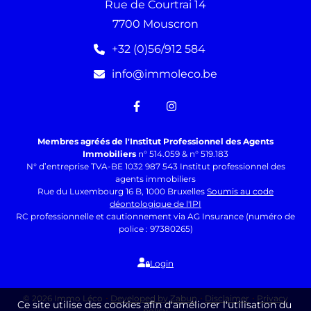
Rue de Courtrai 14
7700 Mouscron
+32 (0)56/912 584
info@immoleco.be
Membres agréés de l'Institut Professionnel des Agents
Immobiliers
n° 514.059 & n° 519.183
N° d’entreprise TVA-BE 1032 987 543 Institut professionnel des
agents immobiliers
Rue du Luxembourg 16 B, 1000 Bruxelles
Soumis au code
déontologique de l'IPI
RC professionnelle et cautionnement via AG Insurance (numéro de
police : 97380265)
Login
© 2026 Immo Léco
Developed by Zabun
Disclaimer
Privacy
Ce site utilise des cookies afin d'améliorer l'utilisation du
policy