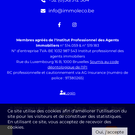
info@immoleco.be
Membres agréés de l'Institut Professionnel des Agents
Immobiliers
n° 514.059 & n° 519.183
N° d’entreprise TVA-BE 1032 987 543 Institut professionnel des
agents immobiliers
Rue du Luxembourg 16 B, 1000 Bruxelles
Soumis au code
déontologique de l'IPI
RC professionnelle et cautionnement via AG Insurance (numéro de
police : 97380265)
Login
© 2026 Immo Léco
Developed by Zabun
Disclaimer
Privacy
Ce site utilise des cookies afin d'améliorer l'utilisation du
policy
site pour les visiteurs et de constituer des statistiques.
En utilisant ce site, vous acceptez de recevoir des
cookies.
Oui, j'accepte