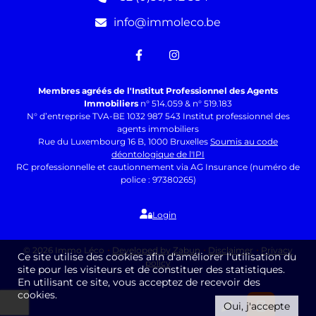
info@immoleco.be
Membres agréés de l'Institut Professionnel des Agents
Immobiliers
n° 514.059 & n° 519.183
N° d’entreprise TVA-BE 1032 987 543 Institut professionnel des
agents immobiliers
Rue du Luxembourg 16 B, 1000 Bruxelles
Soumis au code
déontologique de l'IPI
RC professionnelle et cautionnement via AG Insurance (numéro de
police : 97380265)
Login
© 2026 Immo Léco
Developed by Zabun
Disclaimer
Privacy
Ce site utilise des cookies afin d'améliorer l'utilisation du
policy
site pour les visiteurs et de constituer des statistiques.
En utilisant ce site, vous acceptez de recevoir des
cookies.
Oui, j'accepte